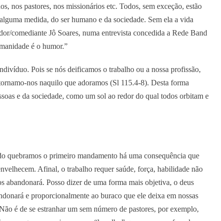
os, nos pastores, nos missionários etc. Todos, sem exceção, estão
 alguma medida, do ser humano e da sociedade. Sem ela a vida
tador/comediante Jô Soares, numa entrevista concedida a Rede Band
umanidade é o humor.”
indivíduo. Pois se nós deificamos o trabalho ou a nossa profissão,
 tornamo-nos naquilo que adoramos (Sl 115.4-8). Desta forma
ssoas e da sociedade, como um sol ao redor do qual todos orbitam e
ando quebramos o primeiro mandamento há uma consequência que
nvelhecem. Afinal, o trabalho requer saúde, força, habilidade não
nos abandonará. Posso dizer de uma forma mais objetiva, o deus
andonará e proporcionalmente ao buraco que ele deixa em nossas
. Não é de se estranhar um sem número de pastores, por exemplo,