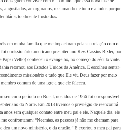
 não conseguem conviver com o “barulho” que essa nova fase de
os, angustiados, amargurados, reclamando de tudo e a todos porque
ntitária, totalmente frustrados.
péis em minha família que me impactaram pela sua relação com o
s foi o missionário americano presbiteriano Rev. Cassius Bixler, por
 Papai Velho) conheceu o evangelho, no começo do século vinte.
 Bahia retornou aos Estados Unidos da América. E escolheu sentar-
ndimento missionário e tudo que Ele viu Deus fazer por meio
mo membro comum de uma igreja que ele faleceu.
m seu curto período no Brasil, nos idos de 1966 foi o responsável
sbiteriano do Norte. Em 2013 tivemos o privilégio de reencontrá-
a anos sem qualquer contato entre meu pai e ele. Naquele dia, ele
ai me confrontaram: “Neemias, as pessoas já não me chamam para
e deu um novo ministério, o da oração.” E exortou o meu pai para