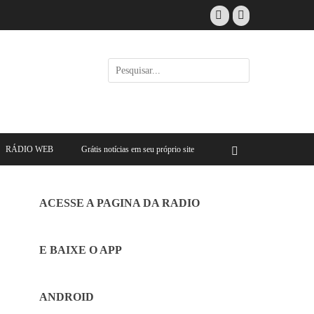
Facebook
E-
mail
Pesquisar
por:
RÁDIO WEB
Grátis notícias em seu próprio site
Buscar
ACESSE A PAGINA DA RADIO
E BAIXE O APP
ANDROID