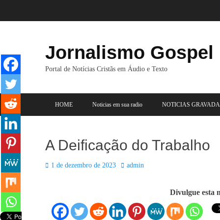
Pular
para
o
conteúdo
Jornalismo Gospel
Portal de Notícias Cristãs em Áudio e Texto
Menu principal
HOME
Noticias em sua radio
NOTICIAS GRAVADA
A Deificação do Trabalho
Posted
Autor:
1 de dezembro de 2023
admin
on
Divulgue esta m