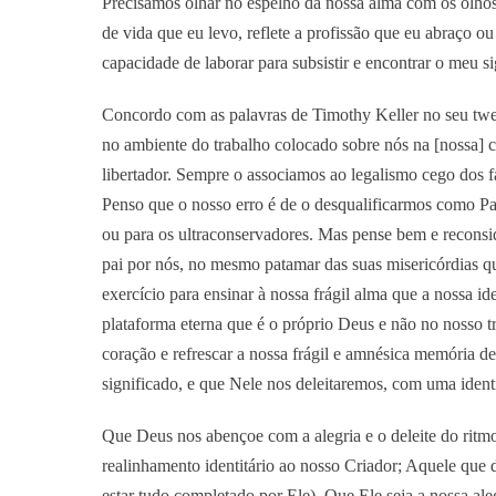
Precisamos olhar no espelho da nossa alma com os olhos 
de vida que eu levo, reflete a profissão que eu abraço ou
capacidade de laborar para subsistir e encontrar o meu s
Concordo com as palavras de Timothy Keller no seu tweet
no ambiente do trabalho colocado sobre nós na [nossa] 
libertador. Sempre o associamos ao legalismo cego dos f
Penso que o nosso erro é de o desqualificarmos como Pa
ou para os ultraconservadores. Mas pense bem e recons
pai por nós, no mesmo patamar das suas misericórdias q
exercício para ensinar à nossa frágil alma que a nossa i
plataforma eterna que é o próprio Deus e não no nosso t
coração e refrescar a nossa frágil e amnésica memória 
significado, e que Nele nos deleitaremos, com uma ident
Que Deus nos abençoe com a alegria e o deleite do ritmo
realinhamento identitário ao nosso Criador; Aquele que d
estar tudo completado por Ele). Que Ele seja a nossa ale