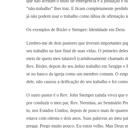
que não aceitam o título de emergência e a jubilação e
“não-trabalho” lhes traz. E ficam completamente perdid
já não podem usar o trabalho como tábua de afirmação ide
Os exemplos de Bixler e Stemper: Identidade em Deus
Lembro-me de dois pastores que tiveram importantes pa
seu trabalho na fase final de suas vidas. O primeiro dele
meio de quem meu tataravô (carinhosamente chamado de
Rev. Bixler, depois do seu árduo trabalho em Sergipe e
se no banco da igreja como um membro comum. O empree
dele, não causou a deificação do seu trabalho e foi co
O outro pastor é o Rev. John Stemper (ainda vivo) que e
por conduzir o meu pai, Rev. Neemias, ao Seminário Pre
lo, nos Estados Unidos, depois de pouco mais de quarent
estava com oitenta e dois anos. Suas palavras ao meu p
pregar. Prego muito pouco. Eu estou velho. Mas Deus m