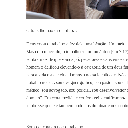
O trabalho não é só árduo…
Deus criou o trabalho e fez dele uma bênção. Um meio pa
Mas com o pecado, o trabalho se tornou árduo (Gn 3.17)
lembrarmos de que somos pó, pecadores e carecemos de 
homem o deificou elevando-o à categoria de um deus func
para a vida e a ele vincularmos a nossa identidade. Não s
trabalho nos dá: sou designer gráfico, sou pastor, sou en
médico, sou advogado, sou policial, sou desenvolvedor d
domino”. Em certa medida é confortável identificarmo-n
lembre-se que ele também pode nos dominar e nos contro
Somos a cara do nosso trabalho