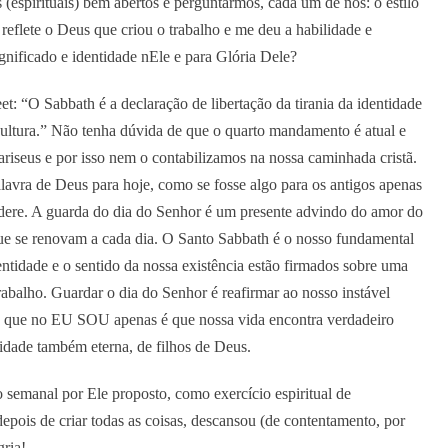
(espirituais) bem abertos e perguntarmos, cada um de nós: o estilo
 reflete o Deus que criou o trabalho e me deu a habilidade e
ignificado e identidade nEle e para Glória Dele?
: “O Sabbath é a declaração de libertação da tirania da identidade
cultura.” Não tenha dúvida de que o quarto mandamento é atual e
ariseus e por isso nem o contabilizamos na nossa caminhada cristã.
lavra de Deus para hoje, como se fosse algo para os antigos apenas
idere. A guarda do dia do Senhor é um presente advindo do amor do
ue se renovam a cada dia. O Santo Sabbath é o nosso fundamental
dentidade e o sentido da nossa existência estão firmados sobre uma
rabalho. Guardar o dia do Senhor é reafirmar ao nosso instável
de que no EU SOU apenas é que nossa vida encontra verdadeiro
idade também eterna, de filhos de Deus.
 semanal por Ele proposto, como exercício espiritual de
epois de criar todas as coisas, descansou (de contentamento, por
gria!