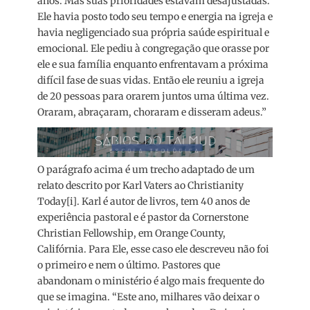
anos. Mas suas prioridades estavam desajustadas.
Ele havia posto todo seu tempo e energia na igreja e
havia negligenciado sua própria saúde espiritual e
emocional. Ele pediu à congregação que orasse por
ele e sua família enquanto enfrentavam a próxima
difícil fase de suas vidas. Então ele reuniu a igreja
de 20 pessoas para orarem juntos uma última vez.
Oraram, abraçaram, choraram e disseram adeus.”
O parágrafo acima é um trecho adaptado de um
relato descrito por Karl Vaters ao Christianity
Today[i]. Karl é autor de livros, tem 40 anos de
experiência pastoral e é pastor da Cornerstone
Christian Fellowship, em Orange County,
Califórnia. Para Ele, esse caso ele descreveu não foi
o primeiro e nem o último. Pastores que
abandonam o ministério é algo mais frequente do
que se imagina. “Este ano, milhares vão deixar o