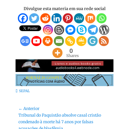
Divulgue esta materia em sua rede social
0
Shares
Categorias:
SEPAL
Navegação
← Anterior
Post
Tribunal do Paquistão absolve casal cristão
de
anterior:
condenado à morte há 7 anos por falsas
Post
acusações de blasfêmia