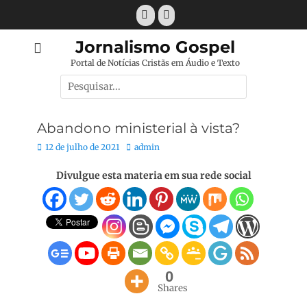
Pular
Facebook
E-
para
mail
o
Jornalismo Gospel
conteúdo
Portal de Notícias Cristãs em Áudio e Texto
Pesquisar
por:
Abandono ministerial à vista?
Posted
Autor:
12 de julho de 2021
admin
on
Divulgue esta materia em sua rede social
0
Shares