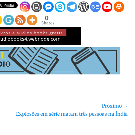
0
Shares
Próximo →
Próximo
Explosões em série matam três pessoas na Índia
post: