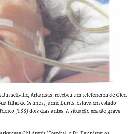
 Russellville, Arkansas, recebeu um telefonema de Glen
ua filha de 14 anos, Jamie Burns, estava em estado
xico (TSS) dois dias antes. A situação era tão grave
rkansas Children’s Hospital, o Dr. Bannister os