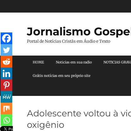
Pular
para
o
conteúdo
Jornalismo Gospe
Portal de Notícias Cristãs em Áudio e Texto
Menu principal
HOME
Noticias em sua radio
NOTICIAS GRA
Grátis notícias em seu próprio site
Adolescente voltou à v
oxigênio