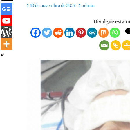
Posted
Autor:
10 de novembro de 2023
admin
on
Divulgue esta m