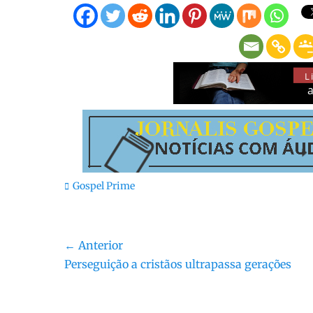
Categorias:
Gospel Prime
Navegação
← Anterior
Post
Perseguição a cristãos ultrapassa gerações
de
anterior:
Post