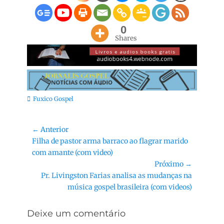
0
Shares
Categorias:
Fuxico Gospel
Navegação
← Anterior
Post
Filha de pastor arma barraco ao flagrar marido
de
anterior:
com amante (com video)
Post
Próximo →
Próximo
Pr. Livingston Farias analisa as mudanças na
post:
música gospel brasileira (com videos)
Deixe um comentário