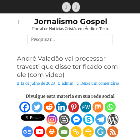
Pular
Facebook
E-
para
mail
o
Jornalismo Gospel
conteúdo
Portal de Notícias Cristãs em Áudio e Texto
Pesquisar
por:
André Valadão vai processar
travesti que disse ter ficado com
ele (com video)
Posted
Autor:
12 de julho de 2023
admin
Deixe um comentário
on
Divulgue esta materia em sua rede social