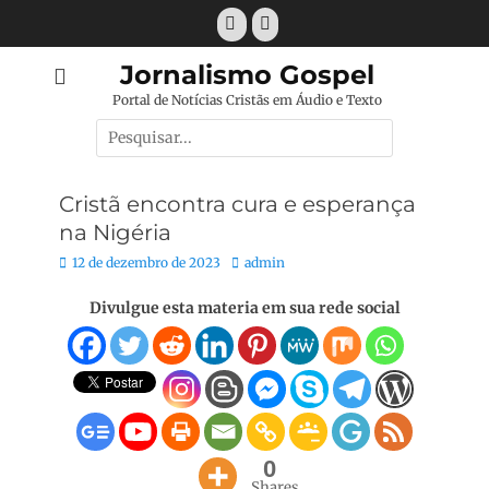
Pular
Facebook
E-
para
mail
o
Jornalismo Gospel
conteúdo
Portal de Notícias Cristãs em Áudio e Texto
Pesquisar
por:
Cristã encontra cura e esperança
na Nigéria
Posted
Autor:
12 de dezembro de 2023
admin
on
Divulgue esta materia em sua rede social
0
Shares