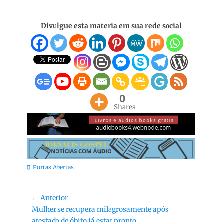
Divulgue esta materia em sua rede social
0
Shares
Categorias:
Portas Abertas
Navegação
← Anterior
Post
Mulher se recupera milagrosamente após
de
anterior:
atestado de óbito já estar pronto