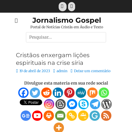
Pular
Facebook
E-
para
mail
o
Jornalismo Gospel
conteúdo
Portal de Notícias Cristãs em Áudio e Texto
Pesquisar
por:
Cristãos enxergam lições
espirituais na crise síria
Posted
Autor:
19 de abril de 2023
admin
Deixe um comentário
on
Divulgue esta materia em sua rede social