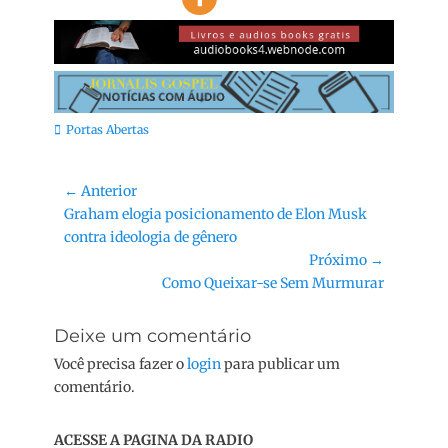
Categorias:
Portas Abertas
Navegação
← Anterior
Post
Graham elogia posicionamento de Elon Musk
de
anterior:
contra ideologia de gênero
Post
Próximo →
Próximo
Como Queixar-se Sem Murmurar
post:
Deixe um comentário
Você precisa fazer o
login
para publicar um
comentário.
ACESSE A PAGINA DA RADIO