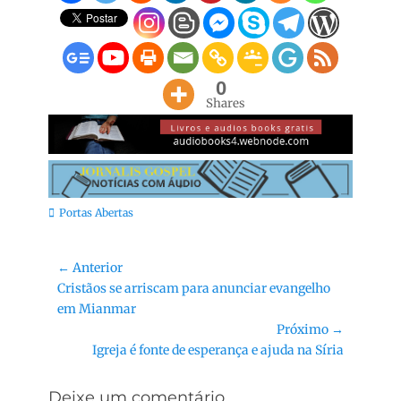
0
Shares
Categorias:
Portas Abertas
Navegação
← Anterior
Post
Cristãos se arriscam para anunciar evangelho
de
anterior:
em Mianmar
Post
Próximo →
Próximo
Igreja é fonte de esperança e ajuda na Síria
post:
Deixe um comentário