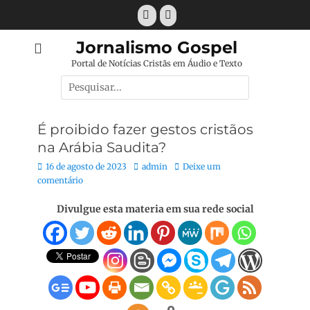
Pular
Facebook
E-
para
mail
o
Jornalismo Gospel
conteúdo
Portal de Notícias Cristãs em Áudio e Texto
Pesquisar
por:
É proibido fazer gestos cristãos
na Arábia Saudita?
Posted
Autor:
16 de agosto de 2023
admin
Deixe um
on
comentário
Divulgue esta materia em sua rede social