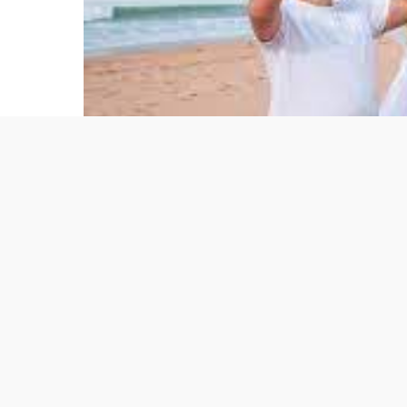
O popularmente chamado “casamento gay”, ape
civil desde 2011, quando o Supremo Tribunal F
alvo de questionamentos por parte da ala polí
Esta semana, o assunto voltou a ser debatido n
Infância, Adolescência e Família, na Câmara d
Lei 5167/09, de relatoria do deputado federal Pa