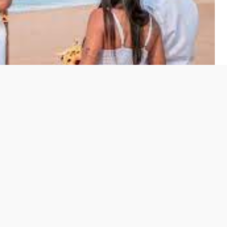
sar de legalmente reconhecido no Brasil no âmbito
ederal (STF) deliberou sobre o tema, continua sendo
tica conservadora nacional, e também fora dela.
a Comissão de Previdência, Assistência Social,
os Deputados, onde está sendo discutido o Projeto de
stor Eurico.