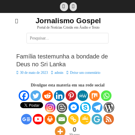
Pular
Facebook
E-
para
mail
o
Jornalismo Gospel
conteúdo
Portal de Notícias Cristãs em Áudio e Texto
Pesquisar
por:
Família testemunha a bondade de
Deus no Sri Lanka
Posted
Autor:
30 de maio de 2023
admin
Deixe um comentário
on
Divulgue esta materia em sua rede social
0
Shares