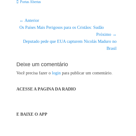
Categorias:
Portas Abertas
Navegação
← Anterior
Post
de
Os Países Mais Perigosos para os Cristãos: Sudão
anterior:
Próximo →
Post
Próximo
Deputado pede que EUA capturem Nicolás Maduro no
post:
Brasil
Deixe um comentário
Você precisa fazer o
login
para publicar um comentário.
ACESSE A PAGINA DA RADIO
E BAIXE O APP