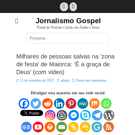
Pular
Facebook
E-
para
mail
o
Jornalismo Gospel
conteúdo
Portal de Notícias Cristãs em Áudio e Texto
Pesquisar
por:
Milhares de pessoas salvas na ‘zona
de festa’ de Maiorca: ‘É a graça de
Deus’ (com video)
Posted
Autor:
11 de setembro de 2023
admin
Deixe um comentário
on
Divulgue esta materia em sua rede social