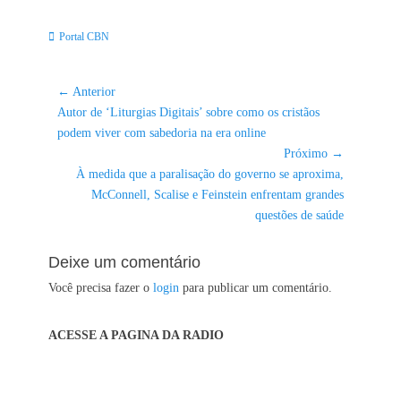
Categorias:
Portal CBN
Navegação
← Anterior
Post
de
Autor de ‘Liturgias Digitais’ sobre como os cristãos
anterior:
podem viver com sabedoria na era online
Post
Próximo →
Próximo
À medida que a paralisação do governo se aproxima,
post:
McConnell, Scalise e Feinstein enfrentam grandes
questões de saúde
Deixe um comentário
Você precisa fazer o
login
para publicar um comentário.
ACESSE A PAGINA DA RADIO