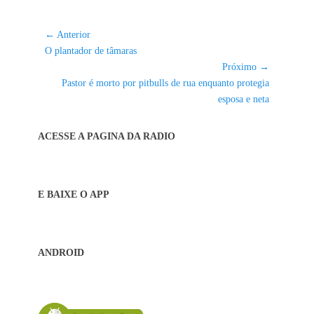
Navegação
← Anterior
Post
de
O plantador de tâmaras
anterior:
Próximo →
Post
Próximo
Pastor é morto por pitbulls de rua enquanto protegia
post:
esposa e neta
ACESSE A PAGINA DA RADIO
E BAIXE O APP
ANDROID