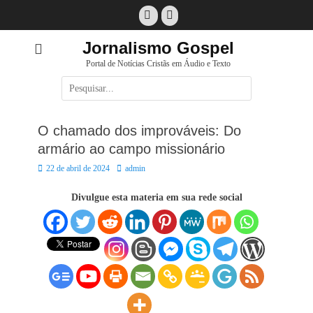
Pular
Facebook
E-
para
mail
o
Jornalismo Gospel
conteúdo
Portal de Notícias Cristãs em Áudio e Texto
Pesquisar
por:
O chamado dos improváveis: Do
armário ao campo missionário
Posted
Autor:
22 de abril de 2024
admin
on
Divulgue esta materia em sua rede social