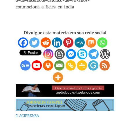
o-de-sacerdote-catolico-de-40-anos-
conmociona-a-fieles-en-india
Divulgue esta materia em sua rede social
Categorias:
ACIPRENSA