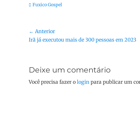
Categorias:
Fuxico Gospel
Navegação
← Anterior
Post
Irã já executou mais de 300 pessoas em 2023
de
anterior:
Post
Deixe um comentário
Você precisa fazer o
login
para publicar um co