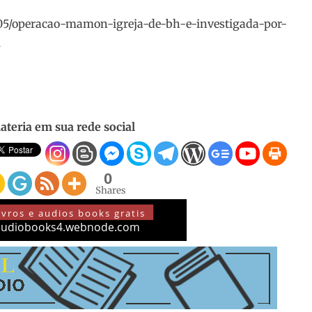
/05/operacao-mamon-igreja-de-bh-e-investigada-por-
l
ateria em sua rede social
0
Shares