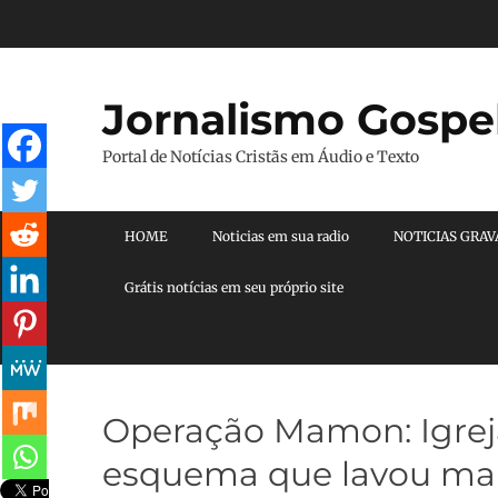
Pular
para
o
conteúdo
Jornalismo Gospe
Portal de Notícias Cristãs em Áudio e Texto
Menu principal
HOME
Noticias em sua radio
NOTICIAS GRA
Grátis notícias em seu próprio site
Operação Mamon: Igreja
esquema que lavou mais