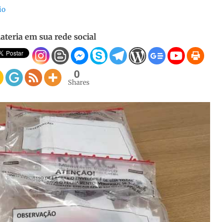
io
ateria em sua rede social
0
Shares