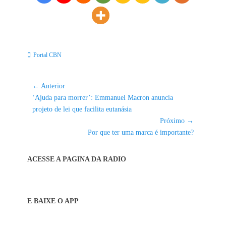
Categorias:
Portal CBN
Navegação
← Anterior
Post
de
‘Ajuda para morrer’: Emmanuel Macron anuncia
anterior:
projeto de lei que facilita eutanásia
Post
Próximo →
Próximo
Por que ter uma marca é importante?
post:
ACESSE A PAGINA DA RADIO
E BAIXE O APP