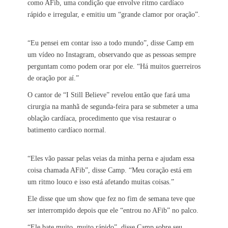
como AFib, uma condição que envolve ritmo cardíaco
rápido e irregular, e emitiu um “grande clamor por oração”.
“Eu pensei em contar isso a todo mundo”, disse Camp em
um vídeo no Instagram, observando que as pessoas sempre
perguntam como podem orar por ele. “Há muitos guerreiros
de oração por aí.”
O cantor de “I Still Believe” revelou então que fará uma
cirurgia na manhã de segunda-feira para se submeter a uma
oblação cardíaca, procedimento que visa restaurar o
batimento cardíaco normal.
“Eles vão passar pelas veias da minha perna e ajudam essa
coisa chamada AFib”, disse Camp. “Meu coração está em
um ritmo louco e isso está afetando muitas coisas.”
Ele disse que um show que fez no fim de semana teve que
ser interrompido depois que ele “entrou no AFib” no palco.
“Ele bate muito, muito rápido”, disse Camp sobre seu