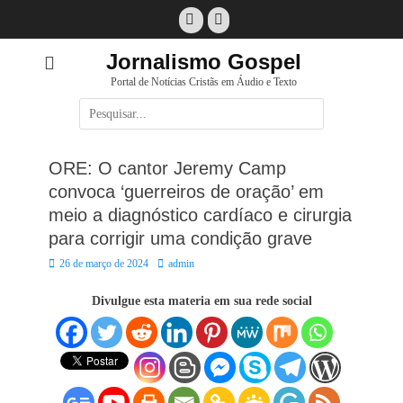
Pular
Facebook
E-
para
mail
o
Jornalismo Gospel
conteúdo
Portal de Notícias Cristãs em Áudio e Texto
Pesquisar
por:
ORE: O cantor Jeremy Camp
convoca ‘guerreiros de oração’ em
meio a diagnóstico cardíaco e cirurgia
para corrigir uma condição grave
Posted
Autor:
26 de março de 2024
admin
on
Divulgue esta materia em sua rede social