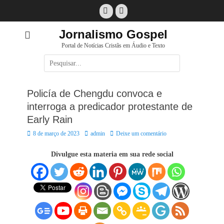
Pular
Facebook
E-
para
mail
o
Jornalismo Gospel
conteúdo
Portal de Notícias Cristãs em Áudio e Texto
Pesquisar
por:
Policía de Chengdu convoca e
interroga a predicador protestante de
Early Rain
Posted
Autor:
8 de março de 2023
admin
Deixe um comentário
on
Divulgue esta materia em sua rede social