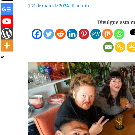
Posted
Autor:
21 de maio de 2024
admin
on
Divulgue esta m