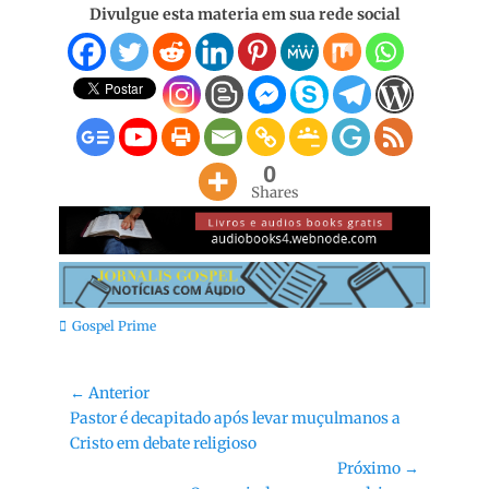
Divulgue esta materia em sua rede social
0
Shares
Categorias:
Gospel Prime
Navegação
← Anterior
Post
Pastor é decapitado após levar muçulmanos a
de
anterior:
Cristo em debate religioso
Post
Próximo →