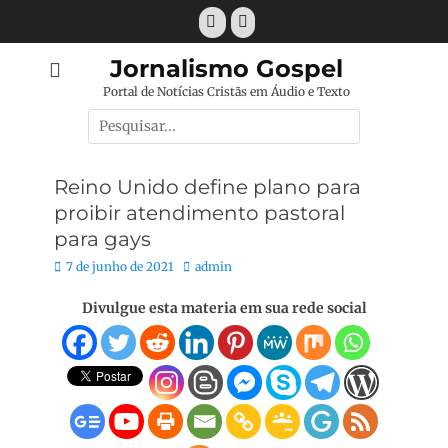
Pular
Facebook
E-
para
mail
o
Jornalismo Gospel
conteúdo
Portal de Notícias Cristãs em Áudio e Texto
Pesquisar
por:
Reino Unido define plano para
proibir atendimento pastoral
para gays
Posted
Autor:
7 de junho de 2021
admin
on
Divulgue esta materia em sua rede social