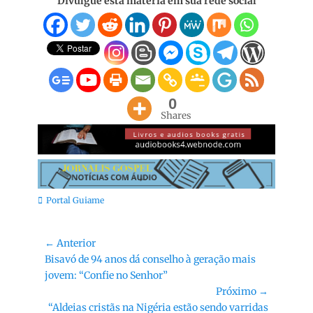
Divulgue esta materia em sua rede social
0
Shares
Categorias:
Portal Guiame
Navegação
← Anterior
Post
Bisavó de 94 anos dá conselho à geração mais
de
anterior:
jovem: “Confie no Senhor”
Post
Próximo →
Próximo
“Aldeias cristãs na Nigéria estão sendo varridas