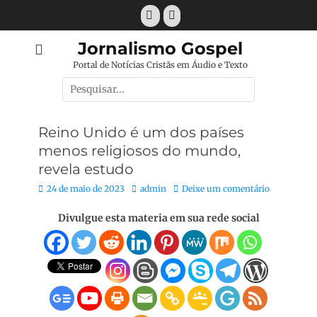
Pular
Facebook
E-
para
mail
o
Jornalismo Gospel
conteúdo
Portal de Notícias Cristãs em Áudio e Texto
Pesquisar
por:
Reino Unido é um dos países
menos religiosos do mundo,
revela estudo
Posted
Autor:
24 de maio de 2023
admin
Deixe um comentário
on
Divulgue esta materia em sua rede social