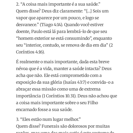
2. “A coisa mais importante é a sua saúde.”
Quem disse? Deus diz claramente: “[…] Sois um
vapor que aparece por um pouco, e logo se
desvanece.” (Tiago 4:14). Quando você estiver
doente, Paulo está lá para lembrá-lo de que seu
“homem exterior se está consumindo”, enquanto
seu “interior, contudo, se renova de dia em dia” (2
Coríntios 4:16).
É realmente o mais importante, dada esta breve
névoa que é a vida, manter a saúde intacta? Deus
acha que não. Ele está comprometido com a
exposição da sua glória (Isaías 43:7) e convida-o a
abraçar essa missão como uma de extrema
importância (1 Coríntios 10.31). Deus não achou que
a coisa mais importante sobre o seu Filho
encarnado fosse a sua saúde.
3. “Eles estão num lugar melhor.”
Quem disse? Funerais são dolorosos por muitas
razões, mas uma das mais sutis é este costume de