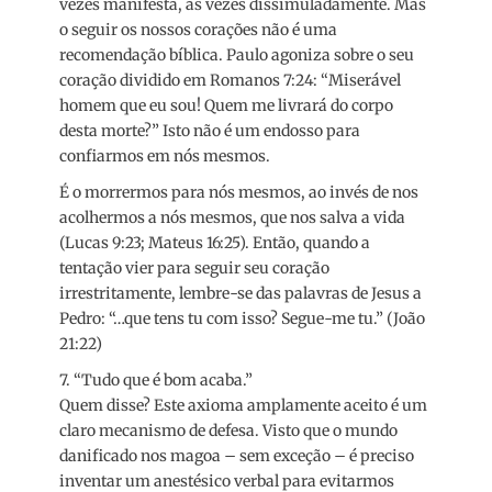
vezes manifesta, às vezes dissimuladamente. Mas
o seguir os nossos corações não é uma
recomendação bíblica. Paulo agoniza sobre o seu
coração dividido em Romanos 7:24: “Miserável
homem que eu sou! Quem me livrará do corpo
desta morte?” Isto não é um endosso para
confiarmos em nós mesmos.
É o morrermos para nós mesmos, ao invés de nos
acolhermos a nós mesmos, que nos salva a vida
(Lucas 9:23; Mateus 16:25). Então, quando a
tentação vier para seguir seu coração
irrestritamente, lembre-se das palavras de Jesus a
Pedro: “…que tens tu com isso? Segue-me tu.” (João
21:22)
7. “Tudo que é bom acaba.”
Quem disse? Este axioma amplamente aceito é um
claro mecanismo de defesa. Visto que o mundo
danificado nos magoa – sem exceção – é preciso
inventar um anestésico verbal para evitarmos