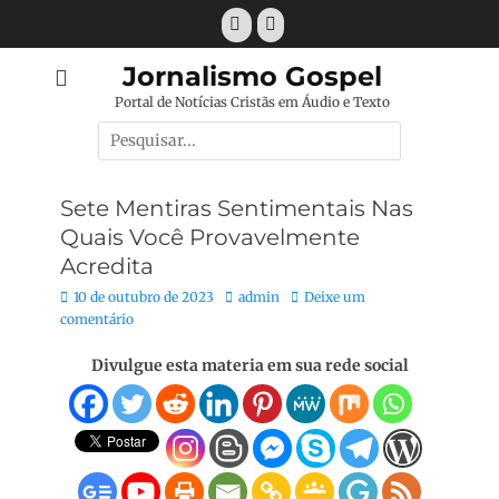
Pular
Facebook
E-
para
mail
o
Jornalismo Gospel
conteúdo
Portal de Notícias Cristãs em Áudio e Texto
Pesquisar
por:
Sete Mentiras Sentimentais Nas
Quais Você Provavelmente
Acredita
Posted
Autor:
10 de outubro de 2023
admin
Deixe um
on
comentário
Divulgue esta materia em sua rede social