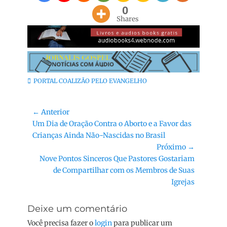
0
Shares
Categorias:
PORTAL COALIZÃO PELO EVANGELHO
Navegação
← Anterior
Post
Um Dia de Oração Contra o Aborto e a Favor das
de
anterior:
Crianças Ainda Não-Nascidas no Brasil
Post
Próximo →
Próximo
Nove Pontos Sinceros Que Pastores Gostariam
post:
de Compartilhar com os Membros de Suas
Igrejas
Deixe um comentário
Você precisa fazer o
login
para publicar um