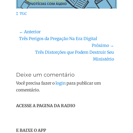
Categorias:
TGC
Navegação
← Anterior
Post
Três Perigos da Pregação Na Era Digital
de
anterior:
Próximo →
Post
Próximo
Três Distorções que Podem Destruir Seu
post:
Ministério
Deixe um comentário
Você precisa fazer o
login
para publicar um
comentário.
ACESSE A PAGINA DA RADIO
E BAIXE O APP