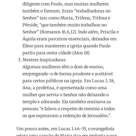
diligente com Paulo, mas muitas mulheres
também o fizeram. Eram “trabalhadoras no
Senhor” tais como Maria, Trifena, Trifosa e
Pérside, “que também muito trabalhou no
Senhor” (Romanos 16.6,12). Indo além, Priscila e
Áquila eram parceiros essenciais, deixados em
Éfeso para manterem a igreja quando Paulo
partiu para outra cidade (Atos 18).
Mestres Inspiradoras
Algumas mulheres têm o dom de ensino,
empregando-o de forma prudente e aceitável
para certos públicos na igreja. Em Lucas 2.38,
Ana, a profetisa, é apresentada como uma
mulher que servia o Senhor não deixando o
templo e adorando. Ela também ensinava as
pessoas “e falava a respeito do menino a todos
os que esperavam a redenção de Jerusalém.”.
Um pouco antes, em Lucas 1.46-55, o evangelista
relata uma canção de Maria rica em teologia e que