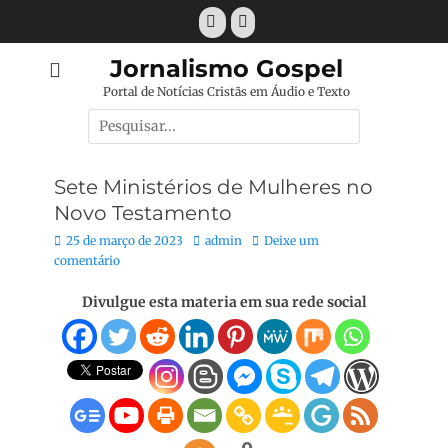
Pular
Facebook
E-
para
mail
o
Jornalismo Gospel
conteúdo
Portal de Notícias Cristãs em Áudio e Texto
Pesquisar
por:
Sete Ministérios de Mulheres no
Novo Testamento
Posted
Autor:
25 de março de 2023
admin
Deixe um
on
comentário
Divulgue esta materia em sua rede social