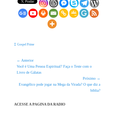
Categorias:
Gospel Prime
Navegação
← Anterior
Post
de
Você é Uma Pessoa Espiritual? Faça o Teste com o
anterior:
Livro de Gálatas
Post
Próximo →
Próximo
Evangélico pode jogar na Mega da Virada? O que diz a
post:
biblia?
ACESSE A PAGINA DA RADIO