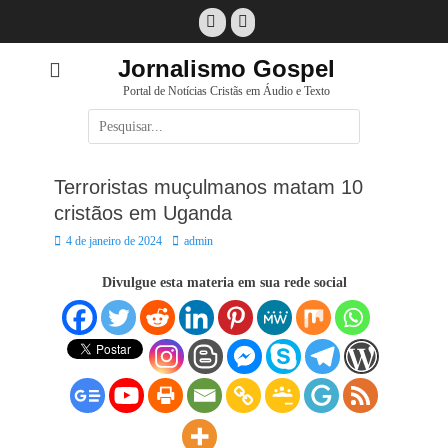
Pular
Facebook
E-
para
mail
o
Jornalismo Gospel
conteúdo
Portal de Notícias Cristãs em Áudio e Texto
Pesquisar
por:
Terroristas muçulmanos matam 10
cristãos em Uganda
Posted
Autor:
4 de janeiro de 2024
admin
on
Divulgue esta materia em sua rede social