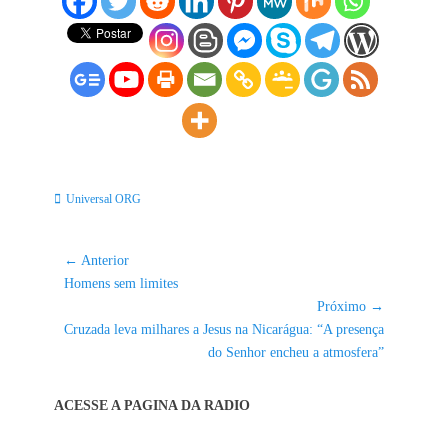
Categorias:
Universal ORG
Navegação
← Anterior
Post
de
Homens sem limites
anterior:
Próximo →
Post
Próximo
Cruzada leva milhares a Jesus na Nicarágua: “A presença
post:
do Senhor encheu a atmosfera”
ACESSE A PAGINA DA RADIO