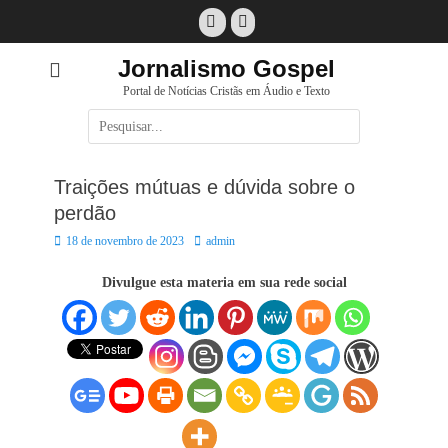
Pular
Facebook
E-
para
mail
o
Jornalismo Gospel
conteúdo
Portal de Notícias Cristãs em Áudio e Texto
Pesquisar
por:
Traições mútuas e dúvida sobre o
perdão
Posted
Autor:
18 de novembro de 2023
admin
on
Divulgue esta materia em sua rede social