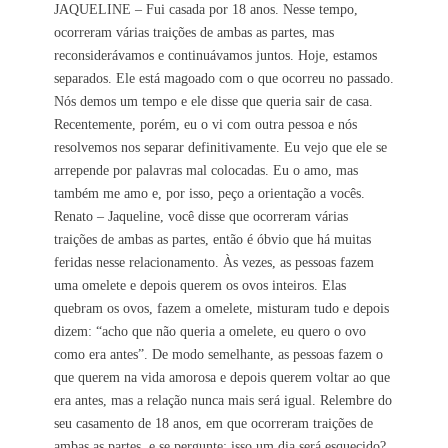
JAQUELINE – Fui casada por 18 anos. Nesse tempo,
ocorreram várias traições de ambas as partes, mas
reconsiderávamos e continuávamos juntos. Hoje, estamos
separados. Ele está magoado com o que ocorreu no passado.
Nós demos um tempo e ele disse que queria sair de casa.
Recentemente, porém, eu o vi com outra pessoa e nós
resolvemos nos separar definitivamente. Eu vejo que ele se
arrepende por palavras mal colocadas. Eu o amo, mas
também me amo e, por isso, peço a orientação a vocês.
Renato – Jaqueline, você disse que ocorreram várias
traições de ambas as partes, então é óbvio que há muitas
feridas nesse relacionamento. Às vezes, as pessoas fazem
uma omelete e depois querem os ovos inteiros. Elas
quebram os ovos, fazem a omelete, misturam tudo e depois
dizem: “acho que não queria a omelete, eu quero o ovo
como era antes”. De modo semelhante, as pessoas fazem o
que querem na vida amorosa e depois querem voltar ao que
era antes, mas a relação nunca mais será igual. Relembre do
seu casamento de 18 anos, em que ocorreram traições de
ambas as partes, e se pergunte: isso um dia será esquecido?