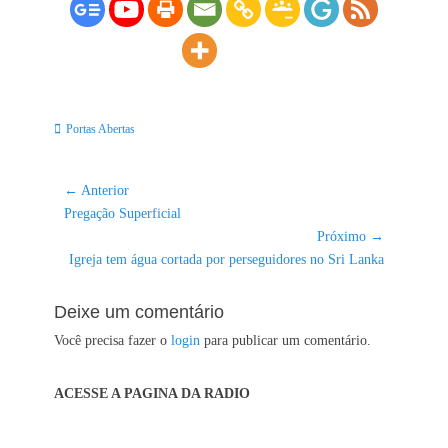
Categorias:
Portas Abertas
Navegação
← Anterior
Post
de
Pregação Superficial
anterior:
Próximo →
Post
Próximo
Igreja tem água cortada por perseguidores no Sri Lanka
post:
Deixe um comentário
Você precisa fazer o
login
para publicar um comentário.
ACESSE A PAGINA DA RADIO