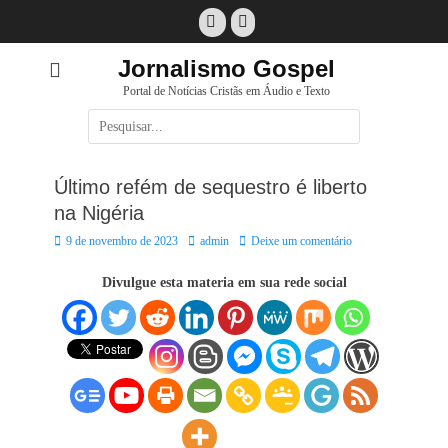
Pular
Facebook
E-
para
mail
o
Jornalismo Gospel
conteúdo
Portal de Notícias Cristãs em Áudio e Texto
Pesquisar
por:
Último refém de sequestro é liberto
na Nigéria
Posted
Autor:
9 de novembro de 2023
admin
Deixe um comentário
on
Divulgue esta materia em sua rede social