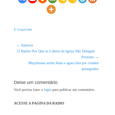
Categorias:
Gospel mais
Navegação
← Anterior
Post
de
12 Razões Por Que os Líderes da Igreja Não Delegam
anterior:
Próximo →
Post
Próximo
Muçulmano aceita Jesus e agora luta por cristãos
post:
perseguidos
Deixe um comentário
Você precisa fazer o
login
para publicar um comentário.
ACESSE A PAGINA DA RADIO