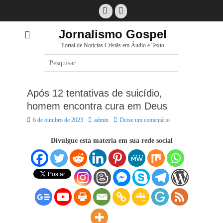
Pular
Facebook
E-
para
mail
o
Jornalismo Gospel
conteúdo
Portal de Notícias Cristãs em Áudio e Texto
Pesquisar
por:
Após 12 tentativas de suicídio,
homem encontra cura em Deus
Posted
Autor:
6 de outubro de 2023
admin
Deixe um comentário
on
Divulgue esta materia em sua rede social